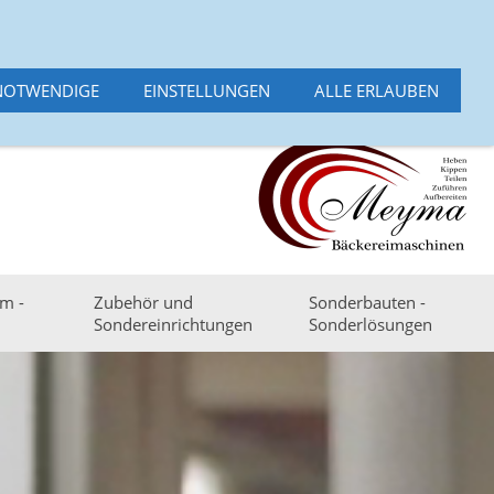
 - 49661 Cloppenburg
Deutsch
Englisch
Cookies Hinweis
Datenschutz
suche
NOTWENDIGE
EINSTELLUNGEN
ALLE ERLAUBEN
em -
Zubehör und
Sonderbauten -
Sondereinrichtungen
Sonderlösungen