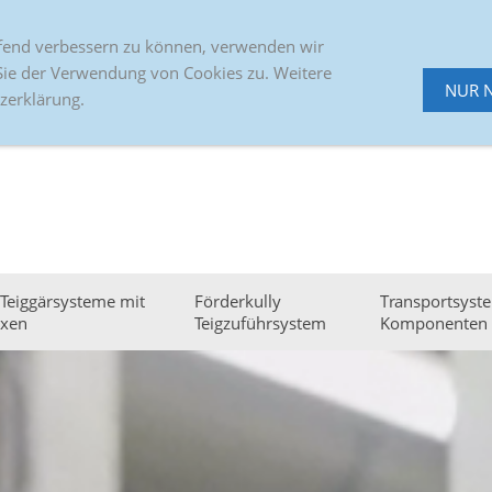
+49 4471 91070
Alter Emsteker Weg 45
ufend verbessern zu können, verwenden wir
Sie der Verwendung von Cookies zu. Weitere
NUR 
zerklärung.
 Teiggärsysteme mit
Förderkully
Transportsyst
xen
Teigzuführsystem
Komponenten