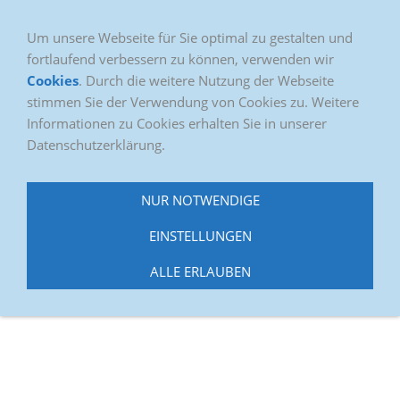
Um unsere Webseite für Sie optimal zu gestalten und
fortlaufend verbessern zu können, verwenden wir
Cookies
. Durch die weitere Nutzung der Webseite
stimmen Sie der Verwendung von Cookies zu. Weitere
Informationen zu Cookies erhalten Sie in unserer
Datenschutzerklärung.
NUR NOTWENDIGE
Navigation einblenden
EINSTELLUNGEN
ALLE ERLAUBEN